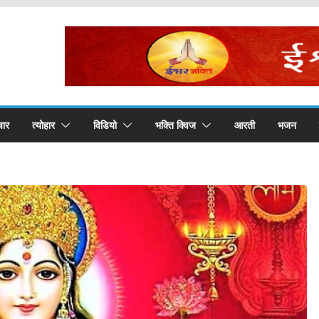
चार
त्योहार
विडियो
भक्ति क्विज
आरती
भजन