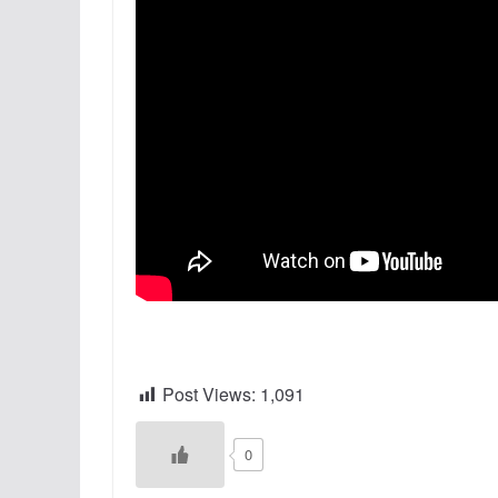
Post Views:
1,091
0