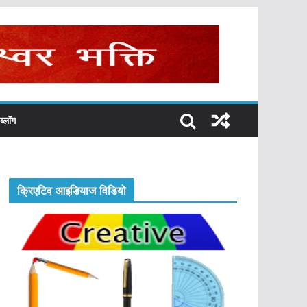
ब्लॉग
क्रिएटिव आइडियाज विडियो