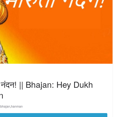
ती नंदन! || Bhajan: Hey Dukh
n
bhajan
,
hanman