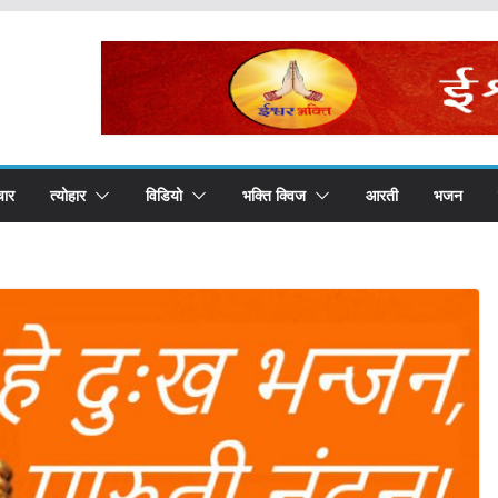
चार
त्योहार
विडियो
भक्ति क्विज
आरती
भजन