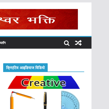
ब्लॉग
क्रिएटिव आइडियाज विडियो