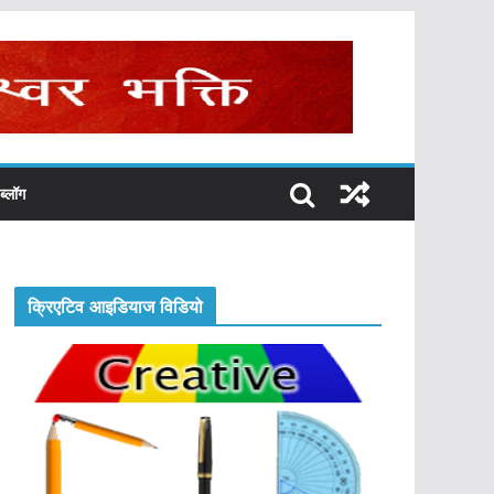
ब्लॉग
क्रिएटिव आइडियाज विडियो