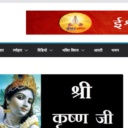
चार
त्योहार
विडियो
भक्ति क्विज
आरती
भजन