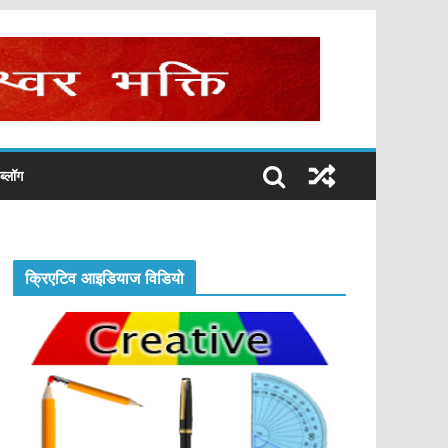
ब्लॉग
क्रिएटिव आइडियाज विडियो